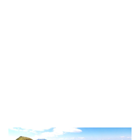
Cervia – Attraverso le pinete costiere del ravennate;
DOMENICA 06 NOV 2022 – Trek sulla Linea Gotica –
Rocca di Roffeno, Santa Lucia – Foliage autunnale,
visita ai luoghi storici della seconda guerra mondiale,
borghi medievali e visita al caseificio di Santa Lucia
DOMENICA 20 NOV 2022 – Piccolo Trek sui Colli
Euganei – Visita al Giardino Monumentale di
Valsanzibio. Villa Barbarigo Pizzoni Aldemani
N.B. Altre iniziative fuori programma verranno inserite
appena saranno completamente definite.
VI ASPETTIAMO !