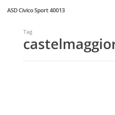
Skip
ASD Civico Sport 40013
to
main
content
Tag
castelmaggio
Esordio
per
i