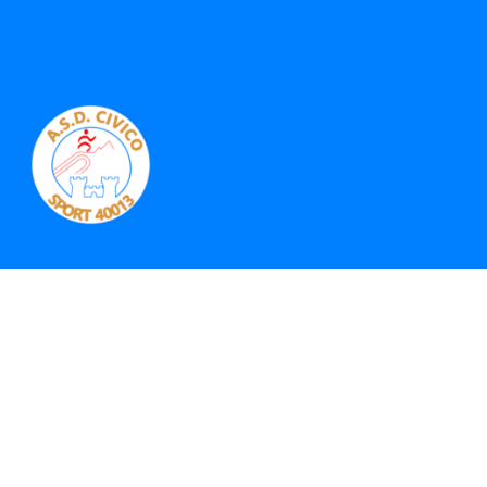
Multisport
|
Atletica
|
Trekking
|
Mountain Bike
Prova con noi
© 2026 ASD Civico Sport 40013