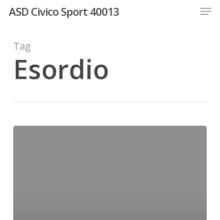
Men
Skip
ASD Civico Sport 40013
to
Close
main
Menu
content
Tag
Esordio
Esordio
per
i
nostri
piccoli
atleti